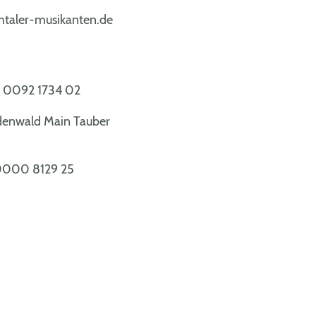
htaler-musikanten.de
 0092 1734 02
denwald Main Tauber
 0000 8129 25