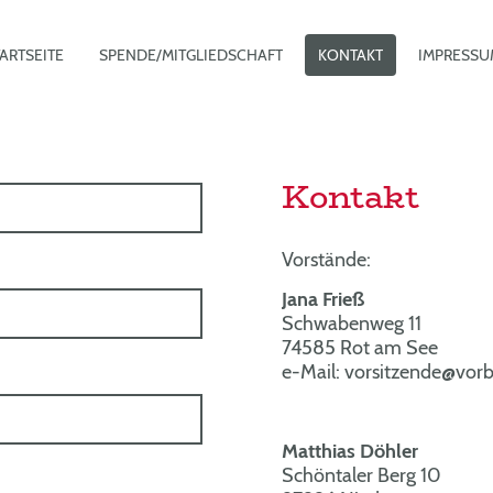
ARTSEITE
SPENDE/MITGLIEDSCHAFT
KONTAKT
IMPRESSU
Kontakt
Vorstände:​
Jana Frieß
Schwabenweg 11
74585 Rot am See
e-Mail: vorsitzende@vor
Matthias Döhler
Schöntaler Berg 10